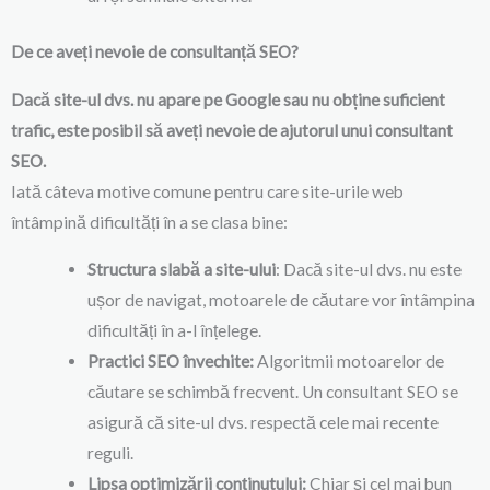
De ce aveți nevoie de consultanță SEO?
Dacă site-ul dvs. nu apare pe Google sau nu obține suficient
trafic, este posibil să aveți nevoie de ajutorul unui consultant
SEO.
Iată câteva motive comune pentru care site-urile web
întâmpină dificultăți în a se clasa bine:
Structura slabă a site-ului
: Dacă site-ul dvs. nu este
ușor de navigat, motoarele de căutare vor întâmpina
dificultăți în a-l înțelege.
Practici SEO învechite:
Algoritmii motoarelor de
căutare se schimbă frecvent. Un consultant SEO se
asigură că site-ul dvs. respectă cele mai recente
reguli.
Lipsa optimizării conținutului:
Chiar și cel mai bun