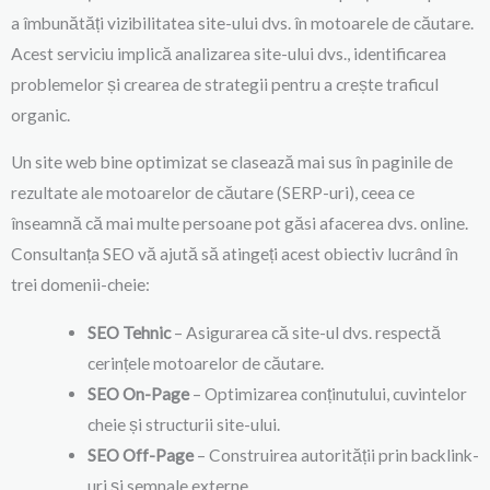
a îmbunătăți vizibilitatea site-ului dvs. în motoarele de căutare.
Acest serviciu implică analizarea site-ului dvs., identificarea
problemelor și crearea de strategii pentru a crește traficul
organic.
Un site web bine optimizat se clasează mai sus în paginile de
rezultate ale motoarelor de căutare (SERP-uri), ceea ce
înseamnă că mai multe persoane pot găsi afacerea dvs. online.
Consultanța SEO vă ajută să atingeți acest obiectiv lucrând în
trei domenii-cheie:
SEO Tehnic
– Asigurarea că site-ul dvs. respectă
cerințele motoarelor de căutare.
SEO On-Page
– Optimizarea conținutului, cuvintelor
cheie și structurii site-ului.
SEO Off-Page
– Construirea autorității prin backlink-
uri și semnale externe.