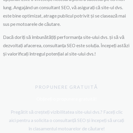
lung. Angajând un consultant SEO, vă asigurați că site-ul dvs.
este bine optimizat, atrage publicul potrivit și se clasează mai
sus pe motoarele de căutare.
Dacă doriți să îmbunătățiți performanța site-ului dvs. și să vă
dezvoltați afacerea, consultanța SEO este soluția. Începeți astăzi
și valorificați întregul potențial al site-ului dvs.!
PROPUNERE GRATUITĂ
Obțineți o propunere gratuită!
Pregătit să creșteți vizibilitatea site-ului dvs.? Faceți clic
aici pentru a solicita o consultanță SEO și începeți să urcați
în clasamentul motoarelor de căutare!